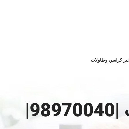
جير كراسي وطاولات
تأجير مستلزمات الأفراح الكويت |98970040|