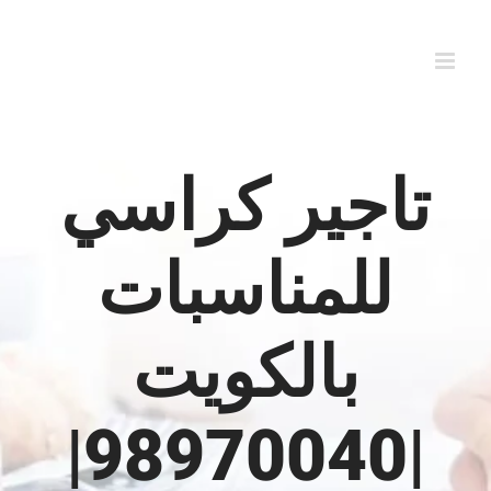
Ski
t
conten
تاجير كراسي
للمناسبات
بالكويت
|98970040|