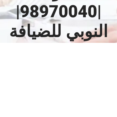
|98970040|
النوبي للضيافة
مشاهدة
صورة
أكبر