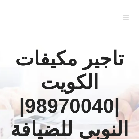
Ski
t
conten
تاجير مكيفات
الكويت
|98970040|
النوبي للضيافة