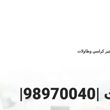
جير كراسي وطاولات
تنسيق حفلات التخرج في الكويت |98970040|