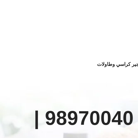
جير كراسي وطاولات
خدمة صف السيارات الكويت | 98970040 |