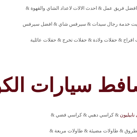
ك افضل فريق عمل & احدث الالات لاعداد الشاي والقهوة &
 كويت خدمة رجال سيدات & سيرفس شاي & افضل سيرفس
افراح & حفلات ولادة & حفلات تخرج & حفلات عائلية
فط سيارات الك
ابيليون
& كراسي دهبي & كراسي فضي &
وق & طاولات مضيئة & طاولات مربعة &