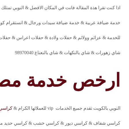
اذا كنت تقرا هذة المقالة فانت في المكان الافضل & النوبي تمتل
خدمة ضيافة عربية & خدمة ضيافة سيدات ورجال & انستقرام
للخدمة & عزائم وولائم & حفلات ولادة & حفلات اعراس & حفلات 
شاي زهورات & شاي بالنكهات & شاي بالنعناع 98970040
ارخص خدمة مصا
النوبي بالكويت تقدم جميع الخدمات vip للعملائها الكرام &
كراسي ن
كراسي شفاف & كراسي ديور & كراسي خشب & كراسي حديد مطر