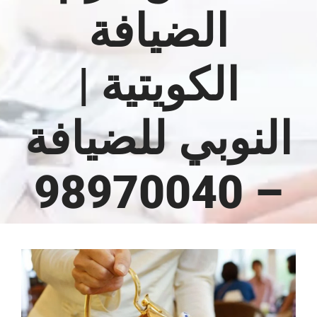
الضيافة
الكويتية |
النوبي للضيافة
– 98970040
مشاهدة
صورة
أكبر