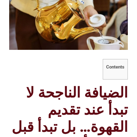
Contents
الضيافة الناجحة لا
تبدأ عند تقديم
القهوة… بل تبدأ قبل