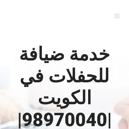
Ski
t
conten
خدمة ضيافة
للحفلات في
الكويت
|98970040|