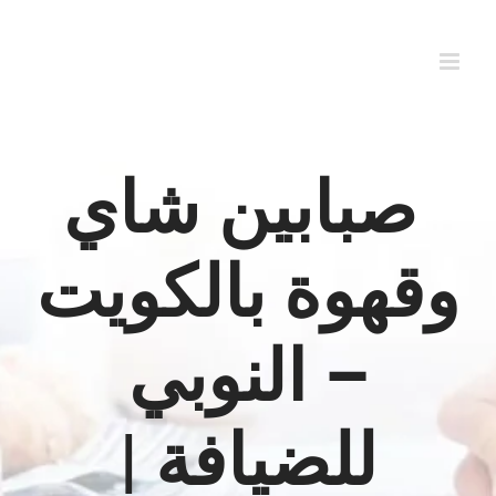
Ski
t
conten
صبابين شاي
وقهوة بالكويت
– النوبي
للضيافة |