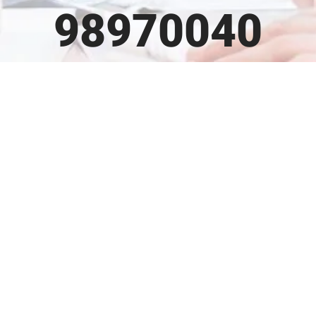
98970040
مشاهدة
صورة
أكبر