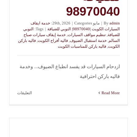
98970040
admin
By
|
مايو 29th, 2026
Categories:
|
خدمة ايقاف
السيارات الكويت |98970040| النوبي للضيافة
|
Tags:
النوبي
للضيافة
,
تنظيم مواقف السيارات
,
خدمة إيقاف سيارات صباح
السالم
,
خدمة استقبال الضيوف
,
فاليه أفراح الكويت
,
فاليه باركن
الكويت
,
فاليه باركن للمناسبات الكويت
ازدحام السيارات قد يفسد انطباع الضيوف... وخدمة
فاليه باركن احترافية
على
Read More
التعليقات
أفضل
خدمة
إيقاف
سيارات
صباح