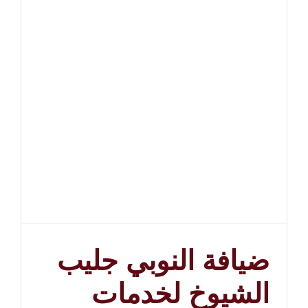
السالم
للأفراح
والمناسبات
|
النوبي
للضيافة
–
98970040
مغلقة
ضيافة النوبي جليب
الشيوخ لخدمات