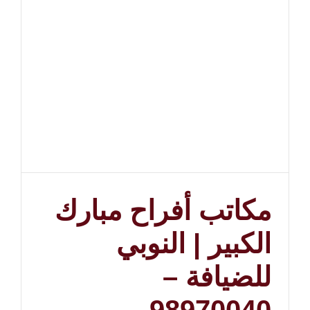
98970040
مغلقة
مكاتب أفراح مبارك
الكبير | النوبي
للضيافة –
98970040