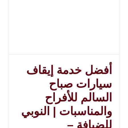
–
98970040
مغلقة
أفضل خدمة إيقاف
سيارات صباح
السالم للأفراح
والمناسبات | النوبي
للضيافة –