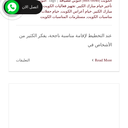
الكويت |98970040| النوبي للضيافة
|
Tags:
النوبي للضيافة
,
تأجير خيام مبارك الكبير
,
تجهيز فعاليات الكويت
,
تنظيم مناسبات
اتصل الان
مبارك الكبير
,
خيام أعراس الكويت
,
خيام حفلات الكويت
,
خيام
مناسبات الكويت
,
مستلزمات المناسبات الكويت
عند التخطيط لإقامة مناسبة ناجحة، يفكر الكثير من
الأشخاص في
على
Read More
التعليقات
تأجير
خيام
مبارك
الكبير
|
النوبي
للضيافة
–
98970040