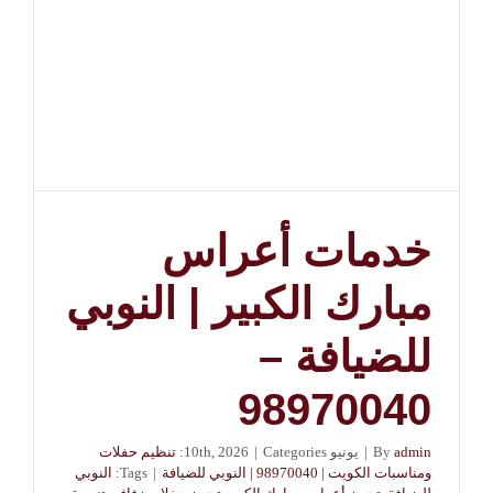
خدمات أعراس
مبارك الكبير | النوبي
للضيافة –
98970040
admin
By
|
يونيو 10th, 2026
Categories:
|
تنظيم حفلات
ومناسبات الكويت | 98970040 | النوبي للضيافة
|
Tags:
النوبي