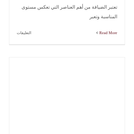
تعتبر الضيافة من أهم العناصر التي تعكس مستوى
المناسبة وتعبر
على
Read More
التعليقات
خدمة
ضيافة
الجهراء
|
ضيافة
عربية
راقية
للمناسبات
والاستقبالا
مغلقة