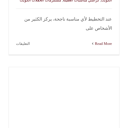
الكويت
,
كراسي مناسبات العقيلة
,
مستلزمات الحفلات الكويت
عند التخطيط لأي مناسبة ناجحة، يركز الكثير من
الأشخاص على
على
Read More
التعليقات
كراسي
مناسبات
العقيلة
|
النوبي
للضيافة
–
98970040
مغلقة