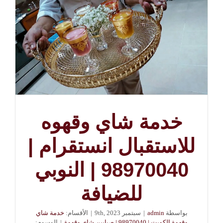
خدمة شاي وقهوه
للاستقبال انستقرام |
98970040 | النوبي
للضيافة
بواسطة
admin
|
سبتمبر 9th, 2023
|
الأقسام:
خدمة شاي
وقهوة الكويت | 98970040 | صبابين شاي وقهوة
|
الوسوم: