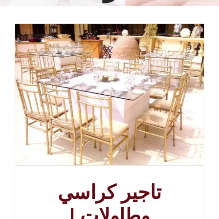
تاجير كراسي
وطاولات |