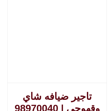
تاجير ضيافه شاي
وقهوجي | 98970040