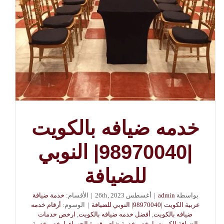
خدمه ضيافه بالكويت
|98970040| النوبي
للضيافة
بواسطة
admin
|
أغسطس 26th, 2023
|
الأقسام:
خدمة ضيافة
عربية الكويت |98970040| النوبي للضيافة
|
الوسوم:
أرقام خدمه
ضيافه بالكويت
,
أفضل خدمه ضيافه بالكويت
,
ارخص خدمات
الضيافة الكويت
,
ارخص خدمة شاي وقهوة الجهراء
,
ارخص خدمة