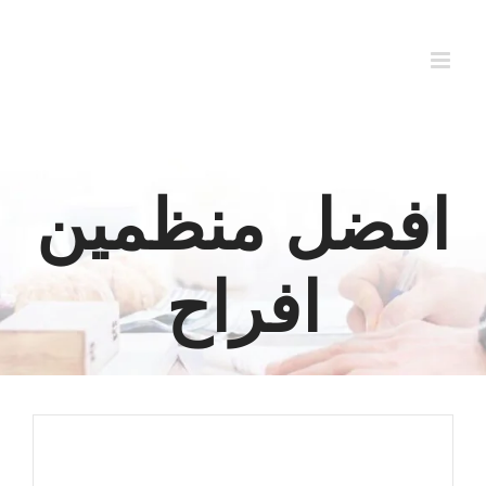
Ski
t
conten
افضل منظمين
افراح