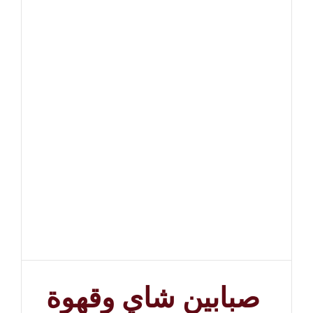
صبابين شاي وقهوة