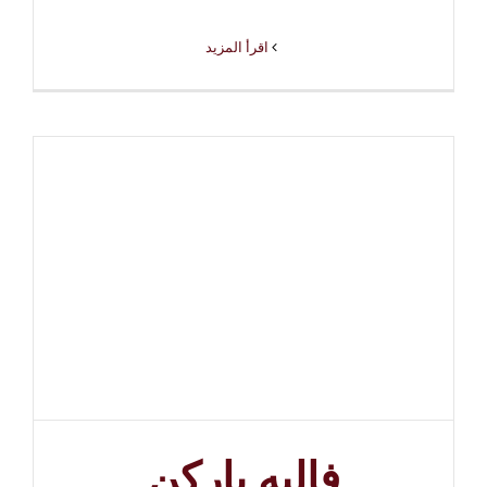
‫اقرأ المزيد
فاليه باركن