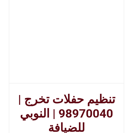
تنظيم حفلات تخرج |
98970040 | النوبي
للضيافة