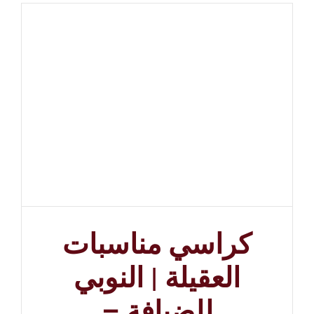
كراسي مناسبات
العقيلة | النوبي
للضيافة –