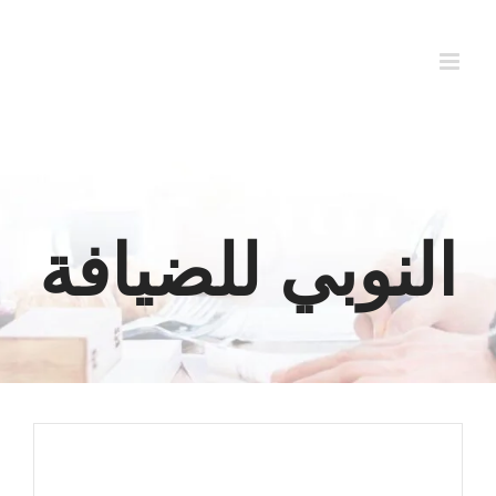
Ski
t
conten
النوبي للضيافة