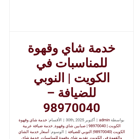
خدمة شاي وقهوة
للمناسبات في
الكويت | النوبي
للضيافة –
98970040
بواسطة
admin
|
أكتوبر 30th, 2025
|
الأقسام:
خدمة شاي وقهوة
الكويت | 98970040 | صبابين شاي وقهوة
,
خدمة ضيافة عربية
الكويت |98970040| النوبي للضيافة
|
الوسوم:
أسعار خدمة الشاي
والقهوة في الكويت
,
تقديم شاي وقهوة للمناسبات
,
خدمة شاي