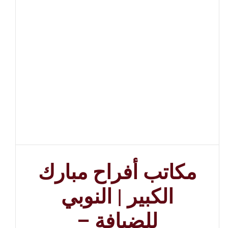
مكاتب أفراح مبارك
الكبير | النوبي
للضيافة –