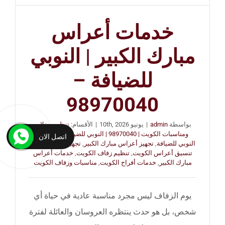
خدمات أعراس
مبارك الكبير | النوبي
للضيافة –
98970040
بواسطة
admin
|
يونيو 10th, 2026
|
الأقسام:
تنظيم حفلات
ومناسبات الكويت | 98970040 | النوبي للضيافة
|
الوسوم:
اتصل الان
النوبي للضيافة
,
تجهيز أعراس مبارك الكبير
,
تجهيز حفلات زفاف
,
تنسيق أعراس الكويت
,
تنظيم زفاف الكويت
,
خدمات أعراس
مبارك الكبير
,
خدمات أفراح الكويت
,
مناسبات وزفاف الكويت
يوم الزفاف ليس مجرد مناسبة عادية في حياة أي
شخص، بل هو حدث ينتظره العروسان والعائلة لفترة