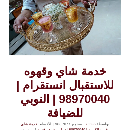
خدمة شاي وقهوه
للاستقبال انستقرام |
98970040 | النوبي
للضيافة
بواسطة
admin
|
سبتمبر 9th, 2023
|
الأقسام:
خدمة شاي
وقهوة الكويت | 98970040 | صبابين شاي وقهوة
|
الوسوم: