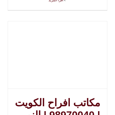
‫اقرأ المزيد
مكاتب افراح الكويت
| 98970040 | النوبي