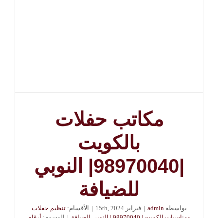
مكاتب حفلات
بالكويت
|98970040| النوبي
للضيافة
بواسطة
admin
|
فبراير 15th, 2024
|
الأقسام:
تنظيم حفلات
ومناسبات الكويت | 98970040 | النوبي للضيافة
|
الوسوم:
أرقام