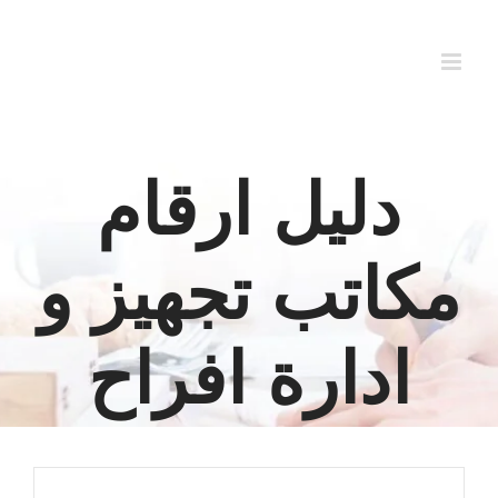
Ski
t
conten
دليل ارقام
مكاتب تجهيز و
ادارة افراح