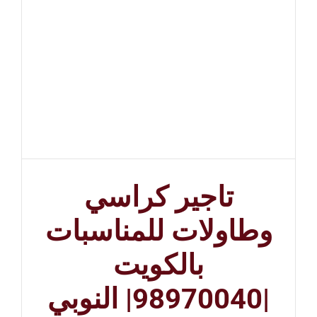
تاجير كراسي
وطاولات للمناسبات
بالكويت
|98970040| النوبي