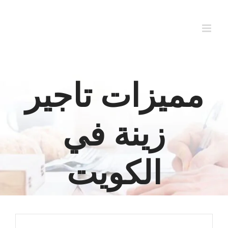
Ski
t
conten
مميزات تاجير
زينة في
الكويت