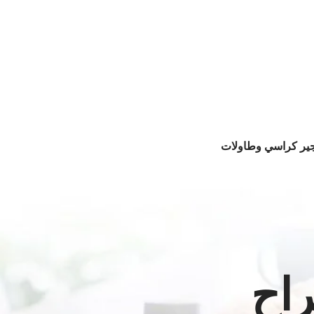
جير كراسي وطاولات
راح