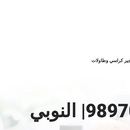
جير كراسي وطاولات
تأجير زينة منازل الكويت |98970040| النوبي