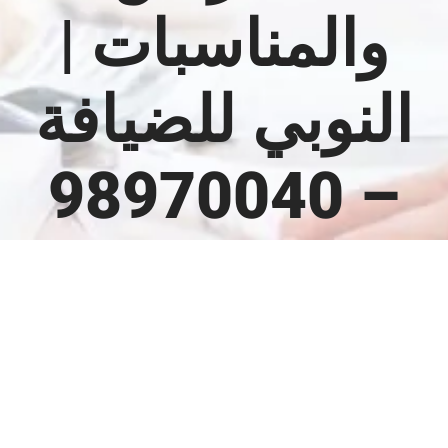
والمناسبات |
النوبي للضيافة
– 98970040
مشاهدة
صورة
أكبر