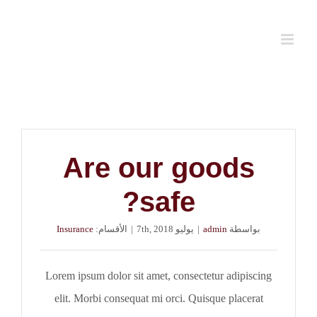
Ski
t
conten
Are our goods
safe?
بواسطة
admin
|
يوليو 7th, 2018
|
الأقسام:
Insurance
Lorem ipsum dolor sit amet, consectetur adipiscing
elit. Morbi consequat mi orci. Quisque placerat