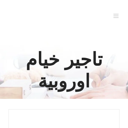
Ski
t
conten
تاجير خيام
اوروبية