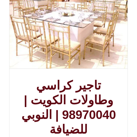
تاجير كراسي
وطاولات الكويت |
98970040 | النوبي
للضيافة