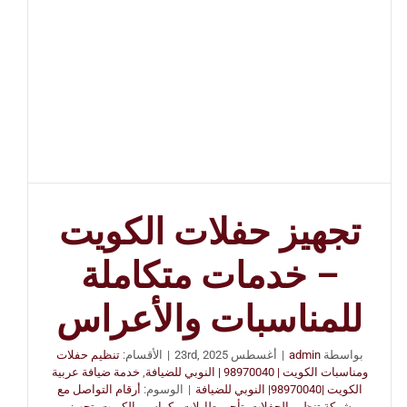
تجهيز حفلات الكويت
– خدمات متكاملة
للمناسبات والأعراس
بواسطة
admin
|
أغسطس 23rd, 2025
|
الأقسام:
تنظيم حفلات
ومناسبات الكويت | 98970040 | النوبي للضيافة
,
خدمة ضيافة عربية
الكويت |98970040| النوبي للضيافة
|
الوسوم:
أرقام التواصل مع
شركة تنظيم الحفلات
,
تأجير طاولات وكراسي الكويت
,
تجهيز