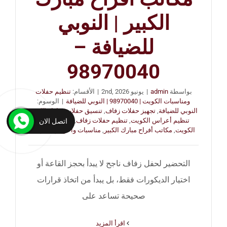
الكبير | النوبي
للضيافة –
98970040
بواسطة
admin
|
يونيو 2nd, 2026
|
الأقسام:
تنظيم حفلات
ومناسبات الكويت | 98970040 | النوبي للضيافة
|
الوسوم:
النوبي للضيافة
,
تجهيز حفلات زفاف
,
تنسيق حفلات مبارك الكبير
,
تنظيم أعراس الكويت
,
تنظيم حفلات زفاف
,
خدمات أفراح
اتصل الان
الكويت
,
مكاتب أفراح مبارك الكبير
,
مناسبات وأعراس الكويت
التحضير لحفل زفاف ناجح لا يبدأ بحجز القاعة أو
اختيار الديكورات فقط، بل يبدأ من اتخاذ قرارات
صحيحة تساعد على
‫اقرأ المزيد