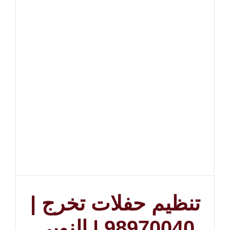
تنظيم حفلات تخرج |
98970040 | النوبي