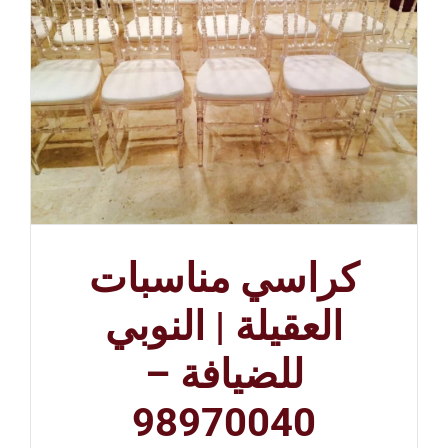
كراسي مناسبات
العقيلة | النوبي
للضيافة –
98970040