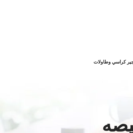
جير كراسي وطاولات
يصه