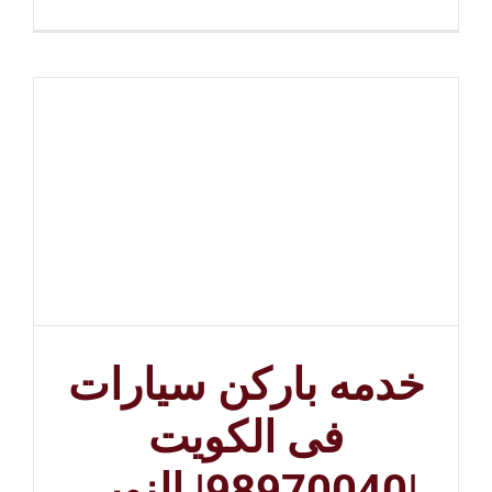
خدمه باركن سيارات
فى الكويت
|98970040| النوبي