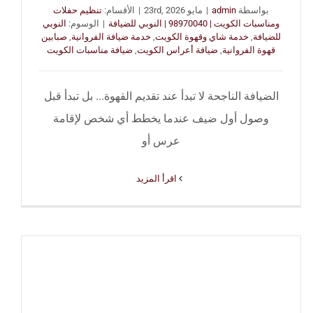
بواسطة
admin
|
مايو 23rd, 2026
|
الأقسام:
تنظيم حفلات
ومناسبات الكويت | 98970040 | النوبي للضيافة
|
الوسوم:
النوبي
للضيافة
,
خدمة شاي وقهوة الكويت
,
خدمة ضيافة الفروانية
,
صبابين
قهوة الفروانية
,
ضيافة أعراس الكويت
,
ضيافة مناسبات الكويت
الضيافة الناجحة لا تبدأ عند تقديم القهوة... بل تبدأ قبل
وصول أول ضيف عندما يخطط أي شخص لإقامة
عرس أو
‫اقرأ المزيد