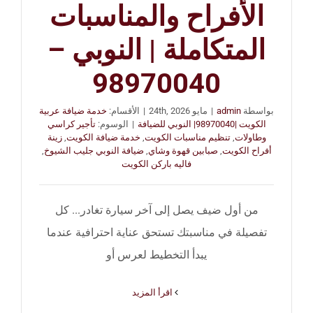
الأفراح والمناسبات
المتكاملة | النوبي –
98970040
بواسطة
admin
|
مايو 24th, 2026
|
الأقسام:
خدمة ضيافة عربية
الكويت |98970040| النوبي للضيافة
|
الوسوم:
تأجير كراسي
وطاولات
,
تنظيم مناسبات الكويت
,
خدمة ضيافة الكويت
,
زينة
أفراح الكويت
,
صبابين قهوة وشاي
,
ضيافة النوبي جليب الشيوخ
,
فاليه باركن الكويت
من أول ضيف يصل إلى آخر سيارة تغادر... كل
تفصيلة في مناسبتك تستحق عناية احترافية عندما
يبدأ التخطيط لعرس أو
‫اقرأ المزيد