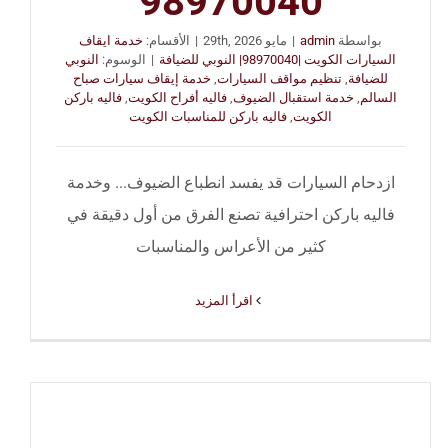
98970040
بواسطة
admin
|
مايو 29th, 2026
|
الأقسام:
خدمة ايقاف
السيارات الكويت |98970040| النوبي للضيافة
|
الوسوم:
النوبي
للضيافة
,
تنظيم مواقف السيارات
,
خدمة إيقاف سيارات صباح
السالم
,
خدمة استقبال الضيوف
,
فاليه أفراح الكويت
,
فاليه باركن
الكويت
,
فاليه باركن للمناسبات الكويت
ازدحام السيارات قد يفسد انطباع الضيوف... وخدمة
فاليه باركن احترافية تصنع الفرق من أول دقيقة في
كثير من الأعراس والمناسبات
‫اقرأ المزيد