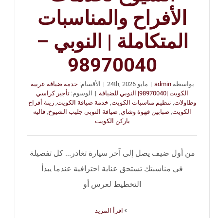
الأفراح والمناسبات
المتكاملة | النوبي –
98970040
بواسطة
admin
|
مايو 24th, 2026
|
الأقسام:
خدمة ضيافة عربية
الكويت |98970040| النوبي للضيافة
|
الوسوم:
تأجير كراسي
وطاولات
,
تنظيم مناسبات الكويت
,
خدمة ضيافة الكويت
,
زينة أفراح
الكويت
,
صبابين قهوة وشاي
,
ضيافة النوبي جليب الشيوخ
,
فاليه
باركن الكويت
من أول ضيف يصل إلى آخر سيارة تغادر... كل تفصيلة
في مناسبتك تستحق عناية احترافية عندما يبدأ
التخطيط لعرس أو
‫اقرأ المزيد