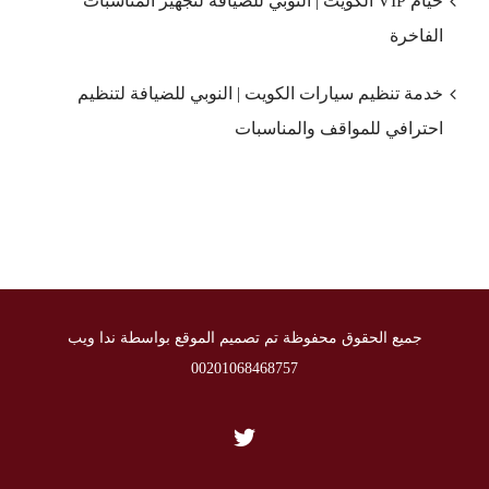
خيام VIP الكويت | النوبي للضيافة لتجهيز المناسبات
الفاخرة
خدمة تنظيم سيارات الكويت | النوبي للضيافة لتنظيم
احترافي للمواقف والمناسبات
جميع الحقوق محفوظة تم تصميم الموقع بواسطة ندا ويب
00201068468757
Twitter