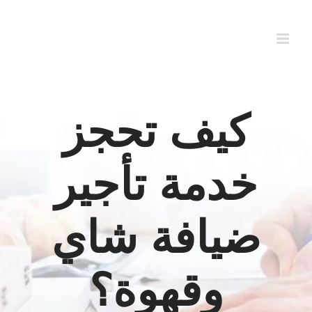
Ski
t
conten
كيف تحجز
خدمة تأجير
ضيافة شاي
وقهوة؟